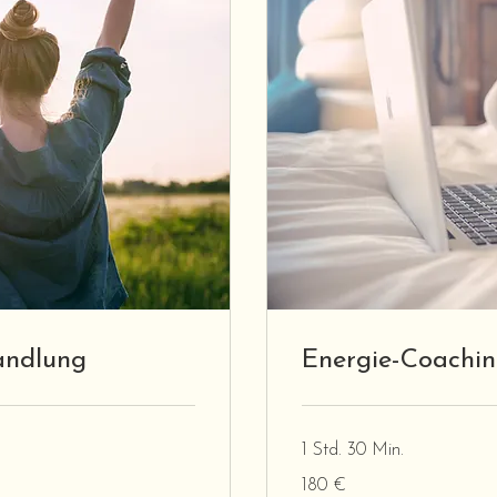
andlung
Energie-Coachin
1 Std. 30 Min.
180
180 €
Euro