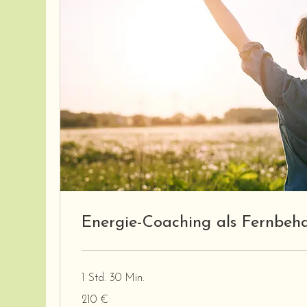
Energie-Coaching als Fernbeh
1 Std. 30 Min.
210
210 €
Euro